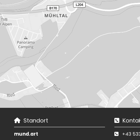
Standort
Konta


mund.art
+43 53
