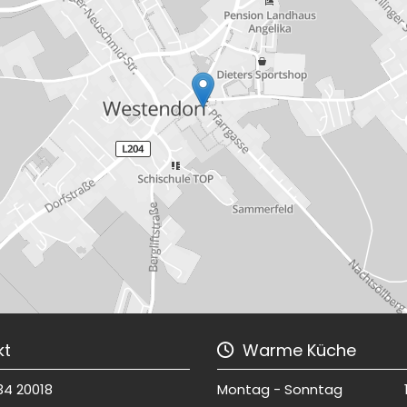
kt
Warme Küche

34 20018
Montag - Sonntag