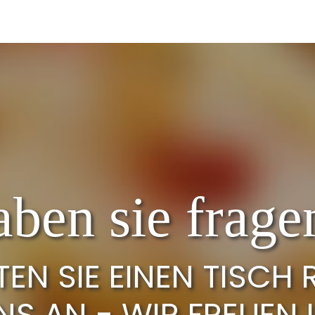
aben sie frage
N SIE EINEN TISCH 
NS AN - WIR FREUEN 